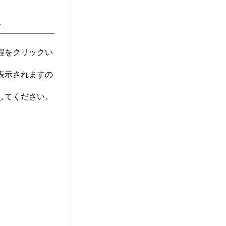
択
程をクリックい
表示されますの
してください。