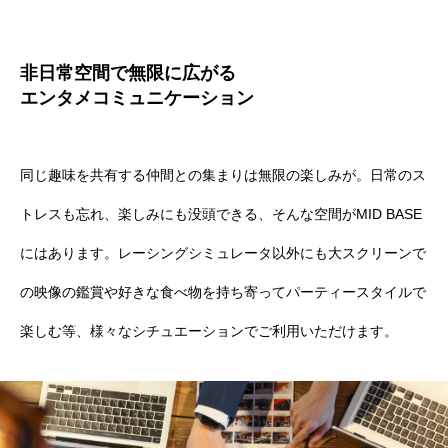
MID BASEとは
店舗一覧
非日常空間で無限に広がる
エンタメコミュニケーション
ご利用用途
ご利用の流れ
同じ趣味を共有する仲間との集まりは無限の楽しみが。日常のス
トレスも忘れ、楽しみにも没頭できる、そんな空間がMID BASE
ご予約
にはあります。レーシングシミュレータ以外にも大スクリーンで
お知らせ
の映像の鑑賞や好きな食べ物を持ち寄ってパーティースタイルで
お問い合わせ
楽しむ等、様々なシチュエーションでご利用いただけます。
HOME
MID BASEとは
店舗一覧
ご利用の流れ
ご予約
お