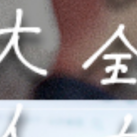
MID BASEとは
店舗一覧
ご利用用途
ご利用の流れ
ご予約
お知らせ
お問い合わせ
HOME
MID BASEとは
店舗一覧
ご利用の流れ
ご予約
お