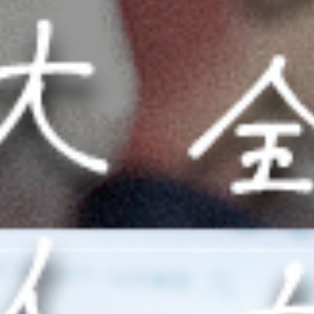
MID BASEとは
店舗一覧
ご利用用途
ご利用の流れ
ご予約
お知らせ
お問い合わせ
HOME
MID BASEとは
店舗一覧
ご利用の流れ
ご予約
お