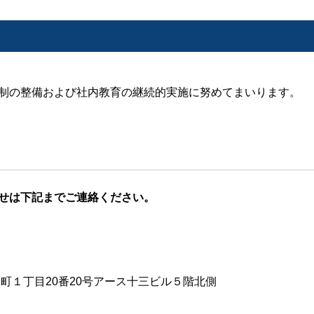
制の整備および社内教育の継続的実施に努めてまいります。
店舗一覧
ご利用の流れ
ご予約
お知らせ
ョップ
プライバシーポリシー
せは下記までご連絡ください。
三本町１丁目20番20号アース十三ビル５階北側